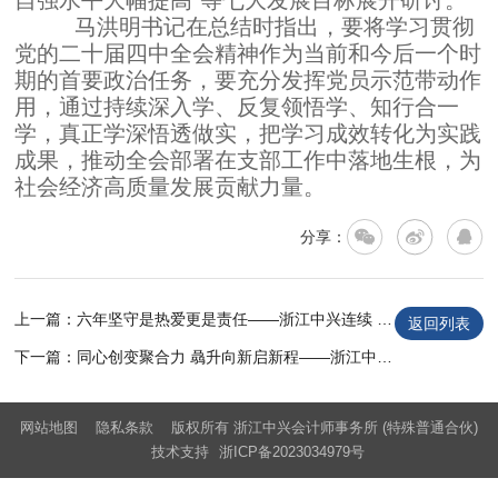
自强水平大幅提高”等七大发展目标展开研讨。
马洪明书记在总结时指出，要将学习贯彻
党的二十届四中全会精神作为当前和今后一个时
期的首要政治任务，要充分发挥党员示范带动作
用，通过持续深入学、反复领悟学、知行合一
学，真正学深悟透做实，
把学习成效转化为实践
成果，推动全会部署在支部工作中落地生根，为
社会经济高质量发展贡献力量。
分享：
上一篇：六年坚守是热爱更是责任——浙江中兴连续 6 年护航马拉松赛事
返回列表
下一篇：同心创变聚合力 骉升向新启新程——浙江中兴 2026 年会圆满举行
网站地图
隐私条款
版权所有 浙江中兴会计师事务所 (特殊普通合伙)
技术支持
浙ICP备2023034979号